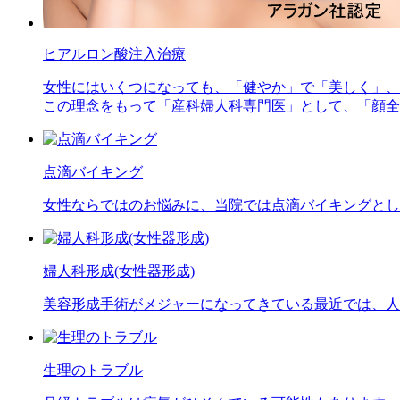
ヒアルロン酸注入治療
女性にはいくつになっても、「健やか」で「美しく」、
この理念をもって「産科婦人科専門医」として、「顔全
点滴バイキング
女性ならではのお悩みに、当院では点滴バイキングとし
婦人科形成(女性器形成)
美容形成手術がメジャーになってきている最近では、人
生理のトラブル