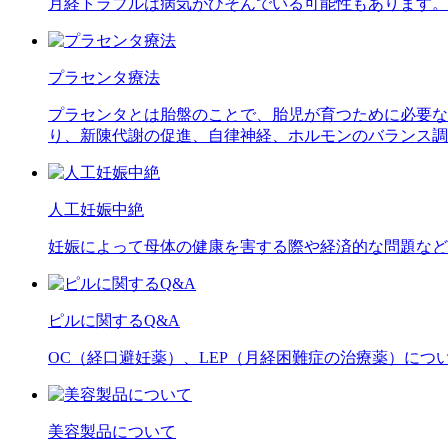
月経トラブルは病気がひそんでいる可能性もあります。
プラセンタ療法
プラセンタとは胎盤のことで、胎児が育つために必要な
り、新陳代謝の促進、自律神経、ホルモンのバランス調
人工妊娠中絶
妊娠によって母体の健康を害する際や経済的な問題など
ピルに関するQ&A
OC（経口避妊薬）、LEP（月経困難症の治療薬）につ
美容製品について