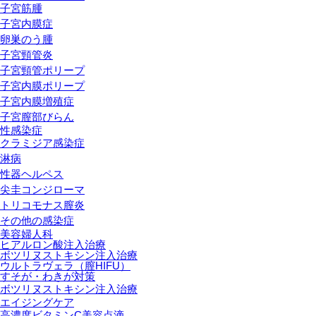
子宮筋腫
子宮内膜症
卵巣のう腫
子宮頸管炎
子宮頸管ポリープ
子宮内膜ポリープ
子宮内膜増殖症
子宮膣部びらん
性感染症
クラミジア感染症
淋病
性器ヘルペス
尖圭コンジローマ
トリコモナス膣炎
その他の感染症
美容婦人科
ヒアルロン酸注入治療
ボツリヌストキシン注入治療
ウルトラヴェラ（膣HIFU）
すそが・わきが対策
ボツリヌストキシン注入治療
エイジングケア
高濃度ビタミンC美容点滴