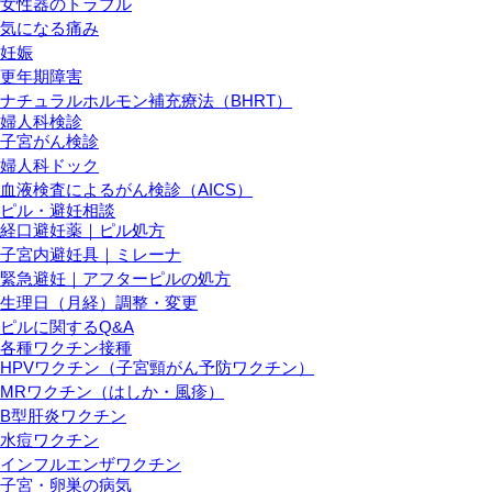
女性器のトラブル
気になる痛み
妊娠
更年期障害
ナチュラルホルモン補充療法（BHRT）
婦人科検診
子宮がん検診
婦人科ドック
血液検査によるがん検診（AICS）
ピル・避妊相談
経口避妊薬｜ピル処方
子宮内避妊具｜ミレーナ
緊急避妊｜アフターピルの処方
生理日（月経）調整・変更
ピルに関するQ&A
各種ワクチン接種
HPVワクチン（子宮頸がん予防ワクチン）
MRワクチン（はしか・風疹）
B型肝炎ワクチン
水痘ワクチン
インフルエンザワクチン
子宮・卵巣の病気