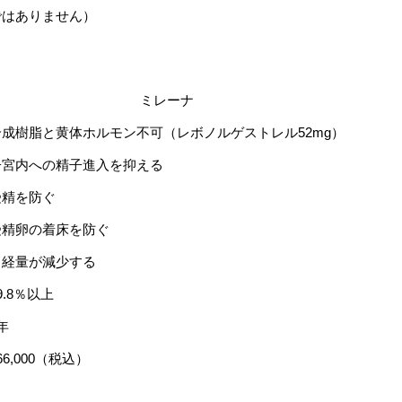
ではありません）
ミレーナ
合成樹脂と黄体ホルモン不可（レボノルゲストレル52mg）
子宮内への精子進入を抑える
受精を防ぐ
受精卵の着床を防ぐ
月経量が減少する
9.8％以上
年
66,000（税込）