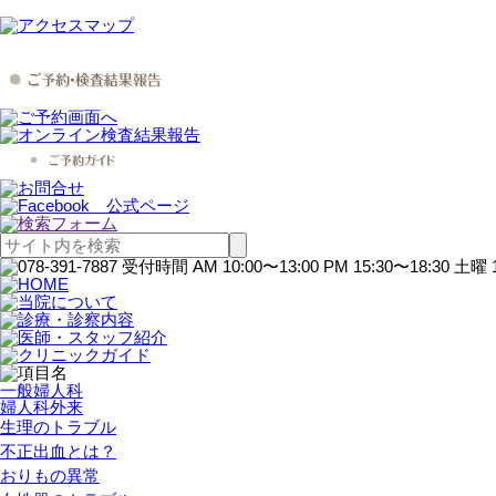
一般婦人科
婦人科外来
生理のトラブル
不正出血とは？
おりもの異常