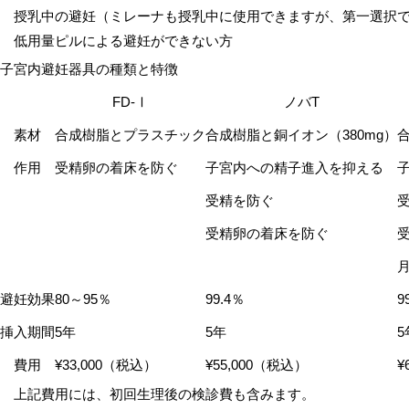
授乳中の避妊（ミレーナも授乳中に使用できますが、第一選択
低用量ピルによる避妊ができない方
子宮内避妊器具の種類と特徴
FD-Ⅰ
ノバT
素材
合成樹脂とプラスチック
合成樹脂と銅イオン（380mg）
作用
受精卵の着床を防ぐ
子宮内への精子進入を抑える
受精を防ぐ
受精卵の着床を防ぐ
避妊効果
80～95％
99.4％
9
挿入期間
5年
5年
5
費用
¥33,000（税込）
¥55,000（税込）
¥
上記費用には、初回生理後の検診費も含みます。