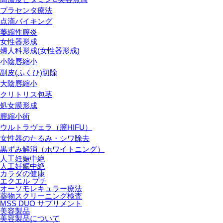
プラセンタ療法
点滴バイキング
萎縮性膣炎
女性器形成
婦人科形成(女性器形成)
小陰唇縮小
副皮(ふくひ)切除
大陰唇縮小
クリトリス包茎
処女膜形成
膣縮小術
ウルトラヴェラ（膣HIFU）
女性器のたるみ・シワ除去
黒ずみ解消（ホワイトニング）
人工妊娠中絶
人工妊娠中絶
カラダの健康
エクエル プチ
オーソモレキュラー療法
薬物スクリーニング検査
MSS DUO サプリメント
美容製品
美容製品について