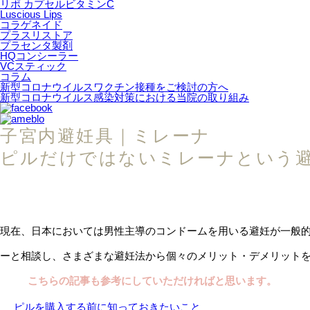
リポ カプセルビタミンC
Luscious Lips
コラゲネイド
プラスリストア
プラセンタ製剤
HQコンシーラー
VCスティック
コラム
新型コロナウイルスワクチン接種をご検討の方へ
新型コロナウイルス感染対策における当院の取り組み
子宮内避妊具｜ミレーナ
ピルだけではないミレーナという
現在、日本においては男性主導のコンドームを用いる避妊が一般
ーと相談し、さまざまな避妊法から個々のメリット・デメリット
こちらの記事も参考にしていただければと思います。
ピルを購入する前に知っておきたいこと